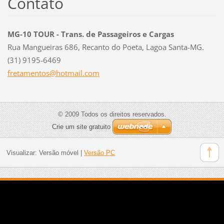
Contato
MG-10 TOUR - Trans. de Passageiros e Cargas
Rua Mangueiras 686, Recanto do Poeta, Lagoa Santa-MG.
(31) 9195-6469
fretamen
tos@hotm
ail.com
© 2009 Todos os direitos reservados.
Crie um site gratuito
Visualizar:
Versão móvel
|
Versão PC