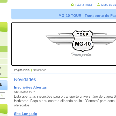
Página Inicial
Mapa do sit
MG-10 TOUR - Transporte de Pa
o
Página inicial
|
Novidades
0
Novidades
TE
Inscrições Abertas
04/01/2010 15:51
Está aberta as inscrições para o transporte universitário de Lagoa 
Horizonte. Faça o seu contato clicando no link "Contato" para consu
oferecidos.
Site Lançado