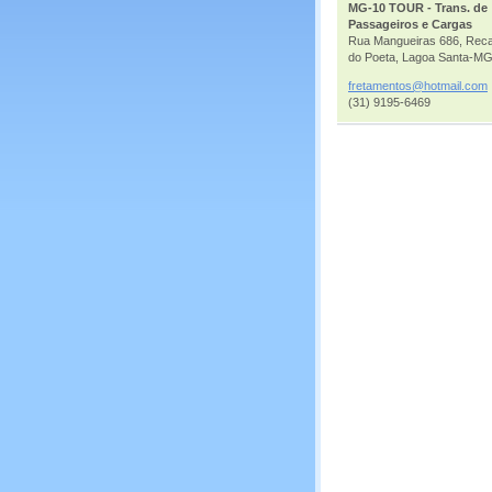
MG-10 TOUR - Trans. de
Passageiros e Cargas
Rua Mangueiras 686, Rec
do Poeta, Lagoa Santa-MG
fretamen
tos@hotm
ail.com
(31) 9195-6469