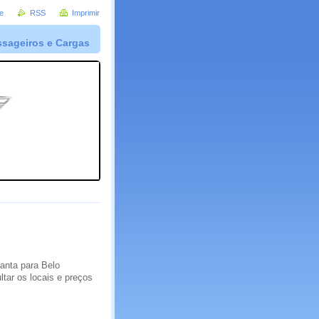
e
RSS
Imprimir
ssageiros e Cargas
Santa para Belo
ltar os locais e preços